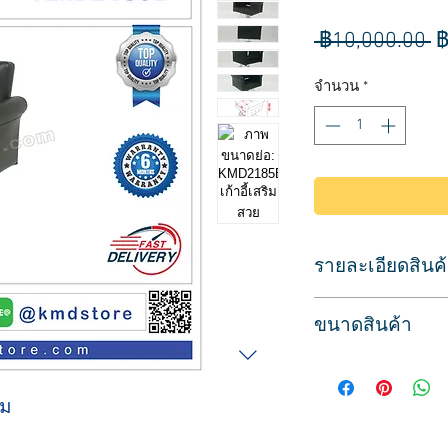
ร
 ฿10,000.00 
฿
ป
จำนวน
*
รายละเอียดสินค
Sku/Article: 2185B
ขนาดสินค้า
เบาะหนังเทียมสีดำ บ
วัสดุ: สแตนเลส/ ฐ
ที่นั่งกว้าง 48 ซม.
ระบบไฮดรอลิก ปรับระ
( รวมที่วางแขน 70 ซม
มีที่วางเท้า สำหรับพ
ผม
ความสูงจากพื้นถึงข
สามารถถอดออกได้หา
ปรับไฮดรอลิกสูงสุด 
เก้าอี้แต่งเรียบ สีดำ