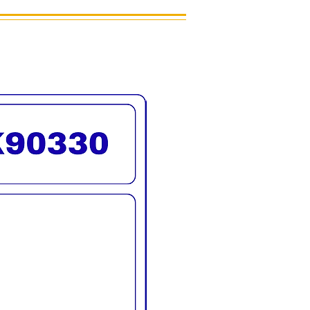
ท้า)ซม.
ลิก 6 เดือน
ิมจำหน่ายตลอดอายุการใช้งาน