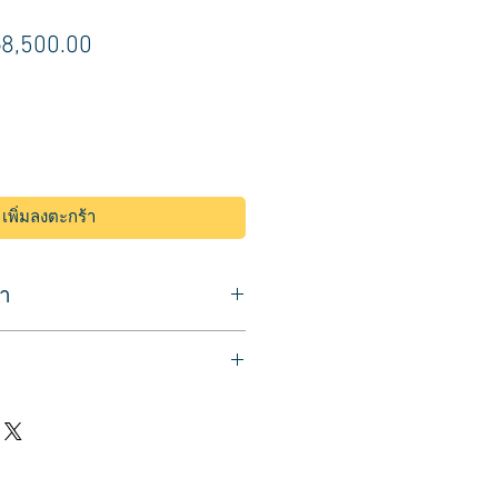
าคา
ราคา
8,500.00
กติ
ขาย
ลด
เพิ่มลงตะกร้า
้า
ุหนา
านสแตนเลส
ดับสูง-ต่ำได้
. )
ักเท้าขณะนั่งทำผม
อบเบาะ 82 ซม.
กไม่ใช้งาน
90 ซม.
เงาสวย ขนาดที่นั่งใหญ่ นั่งสบาย