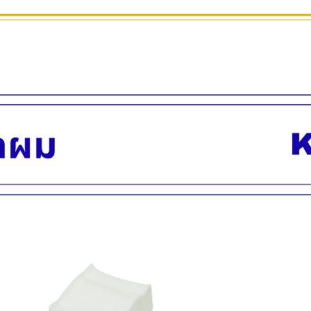
ลึก 57 (82 รวมที่วางเ
รับประกันระบบไฮดรอ
มีอะไหล่อุปกรณ์เสร