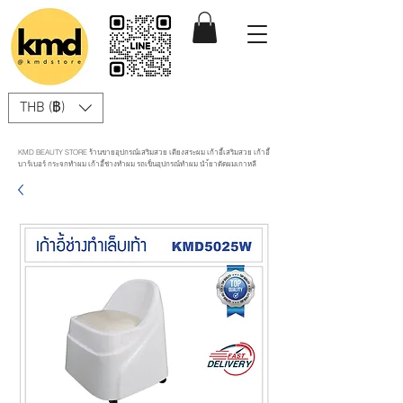
THB (฿)
KMD BEAUTY STORE ร้านขายอุปกรณ์เสริมสวย เตียงสระผม เก้าอี้เสริมสวย เก้าอี้
บาร์เบอร์ กระจกทำผม เก้าอี้ช่างทำผม รถเข็นอุปกรณ์ทำผม นำ้ยาดัดผมเกาหลี