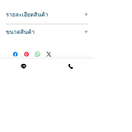
รายละเอียดสินค้า
Sku/Article: 5025W
ขนาดสินค้า
เบาะหนังเทียม สีขาว
วัสดุพลาสติกอย่างหนาสีขาว
ที่นั่งกว้าง 38 ซม.
มีล้อ 4 ข้าง ทนทาน
ลึก 46 ซม.
วัสดุเช็ดทำความสะอาดได้
ความสูงจากพื้นถึงเบาะ 34 ซม.
สินค้าพร้อมส่ง ภาพโฆษณาถ่ายจากสินค้า
จากพื้นถึงพนักพิง 51 ซม.
จริง
สินค้าที่น่าสนใจ
น้ำหนัก 10 กก.
ระยะเวลาการรับประกัน 7 วัน