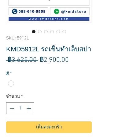
SKU: 5912L
KMD5912L รถเข็นทำเล็บสปา
ราคา
ราคา
 ฿3,625.00 
฿2,900.00
ปกติ
ขาย
สี
*
ลด
จำนวน
*
เพิ่มลงตะกร้า