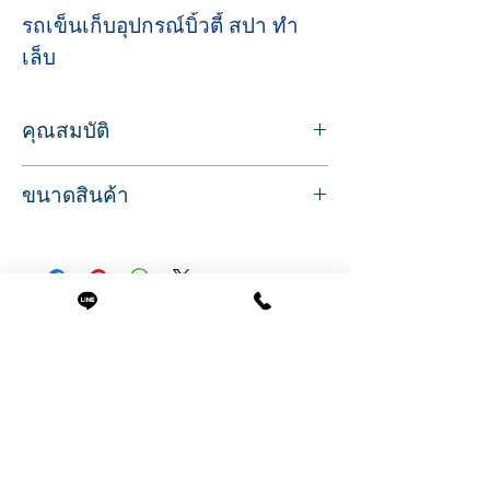
รถเข็นเก็บอุปกรณ์บิ้วตี้ สปา ทำ
เล็บ
คุณสมบัติ
สำหรับใช้วางอุปกรณ์ของใช้ต่างๆ ในร้าน
ขนาดสินค้า
เสริมสวย
เช่น เครื่องนวดหน้า เครื่องดูดสิว อุปกรณ์ทำ
ขนาด กว้าง 48 ลึก 33 สูง 84 ซม.
เล็บ
ภาพโฆษณาถ่ายจากสินค้าจริง
ลักษณะสินค้า มีชั้นวาง 3 ชั้น สำหรับวาง
สินค้าพร้อมส่ง บริการจัดส่งทั่วประเทศ
อุปกรณ์
หน้าบานกระจกนิรภัยทุกชั้น ราวจับโครง
สินค้าที่น่าสนใจ
เหล็กสีขาว แข็งแรง
มีล้อลาก สำหรับเคลื่อนที่ สามารถเช็ด
ทำความสะอาดได้
และมีลิ้นชักพลาสติกด้านล่าง ด้านหลังรถ
เข็นมีแผงกันของตกหล่น