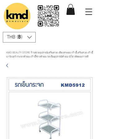
THB (฿)
KMD BEAUTY STORE ร้านขายอุปกรณ์เสริมสวย เตียงสระผม เก้าอี้เสริมสวย เก้าอี้
บาร์เบอร์ กระจกทำผม เก้าอี้ช่างทำผม รถเข็นอุปกรณ์ทำผม นำ้ยาดัดผมเกาหลี