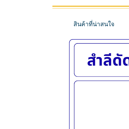
สินค้าที่น่าสนใจ