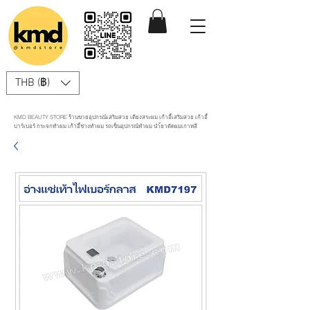
THB (฿)
KMD BEAUTY STORE ร้านขายอุปกรณ์เสริมสวย เตียงสระผม เก้าอี้เสริมสวย เก้าอี้
บาร์เบอร์ กระจกทำผม เก้าอี้ช่างทำผม รถเข็นอุปกรณ์ทำผม นำ้ยาดัดผมเกาหลี