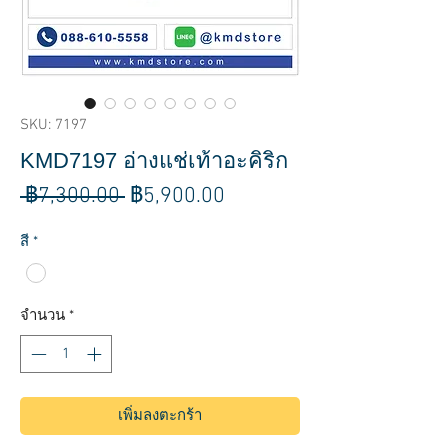
SKU: 7197
KMD7197 อ่างแช่เท้าอะคิริก
ราคา
ราคา
 ฿7,300.00 
฿5,900.00
ปกติ
ขาย
สี
*
ลด
จำนวน
*
เพิ่มลงตะกร้า