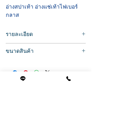
อ่างสปาเท้า อ่างแช่เท้าไฟเบอร์
กลาส
รายละเอียด
อ่างสปาเท้า แบบเหลี่ยม วัสดุทำจากอะคริ
ขนาดสินค้า
ลิค สีขาว
น้ำหนักเบา สำหรับใช้เพื่อการแช่เท้า
ขนาด
สำหรับทำเล็บเท้า สปาเท้า แช่เท้า
กว้าง 44 ซม.
ก๊อกวาล์วน้ำผสม รองรับการติดตั้งเครื่องทำ
ยาว 58 ซม.
น้ำอุ่นหรือร้อน
สูง 30 ซม.
มีสะดืออ่างเพื่อระบายน้ำ เมื่อต้องการทิ้งน้ำ
สินค้าที่น่าสนใจ
อ่างลึก 20 ซม.
น้ำหนัก 5 กก.
บรรจุน้ำได้ 27 ลิตร
ภาพโฆษณาถ่ายจากสินค้าจริง
สินค้าพร้อมส่ง บริการจัดส่งทั่วประเทศ