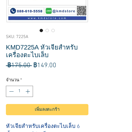
SKU: 7225A
KMD7225A หัวเจียสำหรับ
เครื่องตะไบเล็บ
ราคา
ราคา
 ฿175.00 
฿149.00
ปกติ
ขาย
จำนวน
*
ลด
เพิ่มลงตะกร้า
หัวเจียสำหรับเครื่องตะไบเล็บ 6