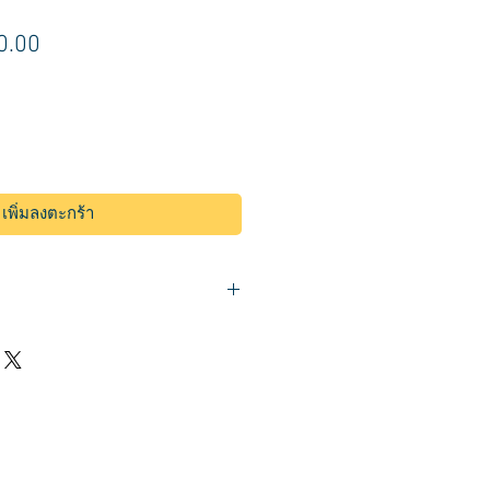
า
ราคา
0.00
ขาย
ลด
เพิ่มลงตะกร้า
ยาว 17.8 ซม.