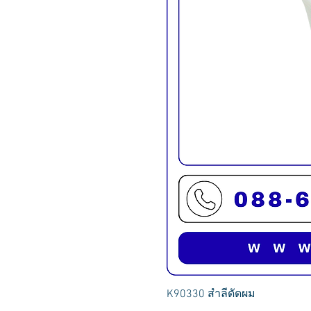
K90330 สำลีดัดผม