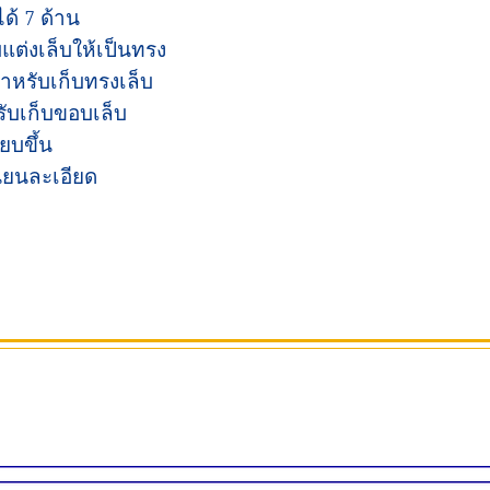
้ 7 ด้าน
แต่งเล็บให้เป็นทรง
ำหรับเก็บทรงเล็บ
รับเก็บขอบเล็บ
ียบขึ้น
นียนละเอียด