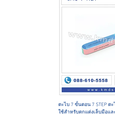
ตะไบ 7 ขั้นตอน 7 STEP ต
ใช้สำหรับตกแต่งเล็บมือและ