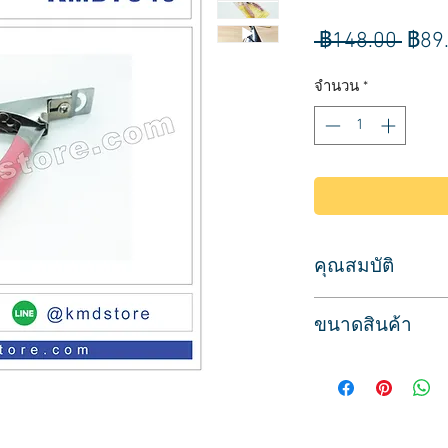
ราค
 ฿148.00 
฿89
ปกติ
จำนวน
*
คุณสมบัติ
ใช้สำหรับตัดเล็บต่อ 
ขนาดสินค้า
ใบมีดคมกริบ ทำให้
ทำจากวัสดุสแตนเลส
ขนาด กว้าง 2 ซม. ยา
ด้ามจับขนาดพอเหมา
สินค้าพร้อมส่ง บริกา