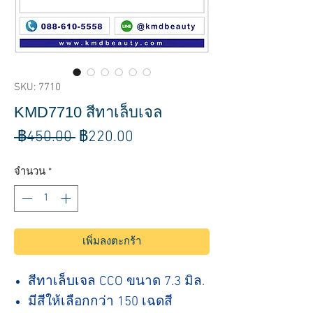
SKU: 7710
KMD7710 สีทาเล็บเจล
ราคา
ราคา
 ฿450.00 
฿220.00
ปกติ
ขาย
จำนวน
*
ลด
เพิ่มลงตะกร้า
สีทาเล็บเจล CCO ขนาด 7.3 มิล.
มีสีให้เลือกกว่า 150 เฉดสี