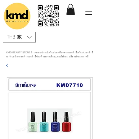
THB (฿)
KMD BEAUTY STORE ร้านขายอุปกรณ์เสริมสวย เตียงสระผม เก้าอี้เสริมสวย เก้าอี้
บาร์เบอร์ กระจกทำผม เก้าอี้ช่างทำผม รถเข็นอุปกรณ์ทำผม นำ้ยาดัดผมเกาหลี