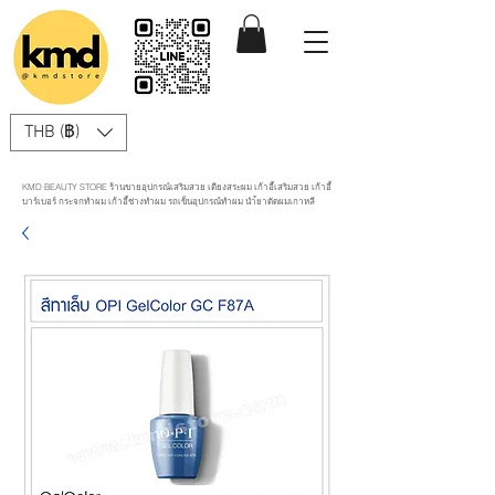
THB (฿)
KMD BEAUTY STORE ร้านขายอุปกรณ์เสริมสวย เตียงสระผม เก้าอี้เสริมสวย เก้าอี้
บาร์เบอร์ กระจกทำผม เก้าอี้ช่างทำผม รถเข็นอุปกรณ์ทำผม นำ้ยาดัดผมเกาหลี