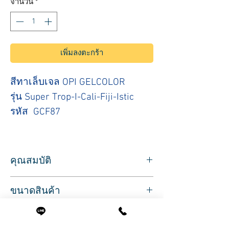
จำนวน
*
เพิ่มลงตะกร้า
สีทาเล็บเจล OPI GELCOLOR
รุ่น Super Trop-I-Cali-Fiji-Istic
รหัส GCF87
คุณสมบัติ
สำหรับใช้ทาเล็บ สีทาเล็บ ยี่ห้อ OPI
ขนาดสินค้า
รุ่น OPI GELCOLOR สีทาเล็บเจล โทนสี ฟ้า
สีสวย ทาง่าย เม็ดสีละเอียด แห้งไว เงางาม
ปริมาตรสุทธิ 15 มล.
สีติดทนนาน พู่กันใช้ดี
สินค้านำเข้าจากประเทศอเมริกา