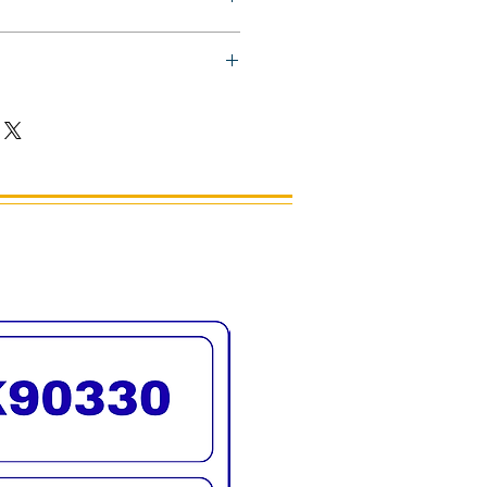
ล็บ ยี่ห้อ OPI
ีทาเล็บเจล โทนสี น้ำตาล
ะเอียด แห้งไว เงางาม
ี
เทศอเมริกา
รจัดส่งทั่วประเทศ