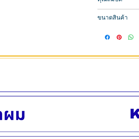
สำหรับใช้ทาเล็บ สีทาเ
ขนาดสินค้า
รุ่น OPI GELCOLOR ส
สีสวย ทาง่าย เม็ดสีล
ปริมาตรสุทธิ 15 มล.
สีติดทนนาน พู่กันใช้ด
สินค้านำเข้าจากประ
สินค้าพร้อมส่ง บริกา