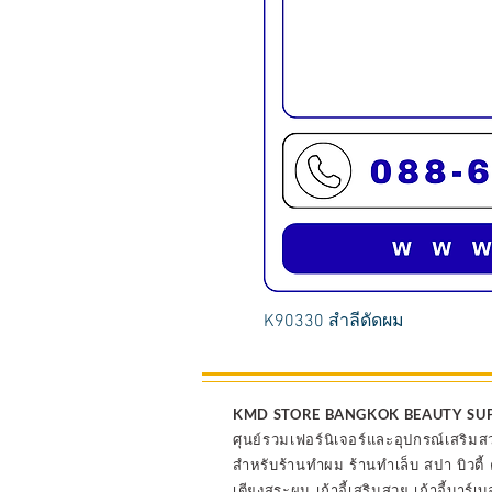
K90330 สำลีดัดผม
KMD STORE BANGKOK BEAUTY SU
ศุนย์รวมเฟอร์นิเจอร์และอุปกรณ์เสริมส
สำหรับร้านทำผม ร้านทำเล็บ สปา บิวตี
เตียงสระผม เก้าอี้เสริมสวย เก้าอี้บาร์เบ