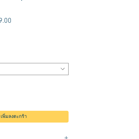
า
ราคา
9.00
ขาย
ลด
เพิ่มลงตะกร้า