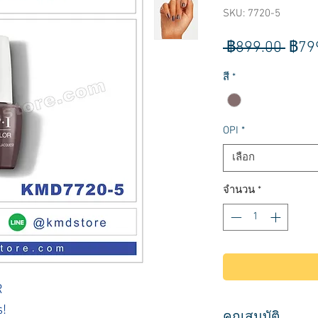
SKU: 7720-5
ราค
 ฿899.00 
฿79
ปกติ
สี
*
OPI
*
เลือก
จำนวน
*
R
s!
คุณสมบัติ