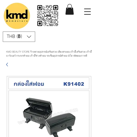
THB (฿)
KMD BEAUTY STORE ร้านขายอุปกรณ์เสริมสวย เตียงสระผม เก้าอี้เสริมสวย เก้าอี้
บาร์เบอร์ กระจกทำผม เก้าอี้ช่างทำผม รถเข็นอุปกรณ์ทำผม นำ้ยาดัดผมเกาหลี