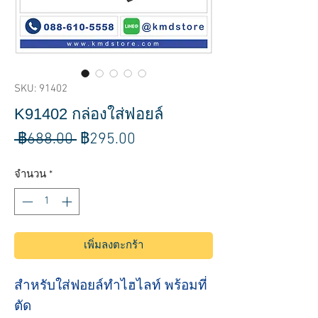
SKU: 91402
K91402 กล่องใส่ฟอยล์
ราคา
ราคา
 ฿688.00 
฿295.00
ปกติ
ขาย
จำนวน
*
ลด
เพิ่มลงตะกร้า
สำหรับใส่ฟอยล์ทำไฮไลท์ พร้อมที่
ตัด