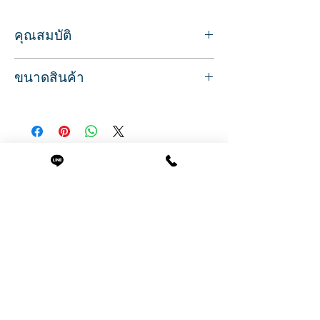
คุณสมบัติ
ใช้เพื่อใส่ฟอยล์สำหรับทำสีทำไฮไลท์ และ
ขนาดสินค้า
ทำเล็บ
มาพร้อมที่ตัดฟอยล์ ตัดตามขนาดได้ตาม
ขนาด กว้าง 17 ลึก 8 สูง 10 ซม.
ต้องการ เพื่อให้สะดวกต่อการใช้งาน
ตัวกล่องสามารถปิดฝา และล็อคเก็บให้เป็น
ระเบียบได้
สินค้าพร้อมส่ง บริการจัดส่งทั่วประเทศ
สินค้าที่น่าสนใจ