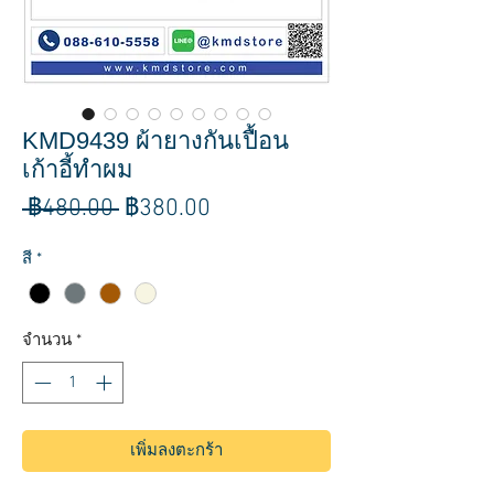
KMD9439 ผ้ายางกันเปื้อน
เก้าอี้ทำผม
ราคา
ราคา
 ฿480.00 
฿380.00
ปกติ
ขาย
สี
*
ลด
จำนวน
*
เพิ่มลงตะกร้า