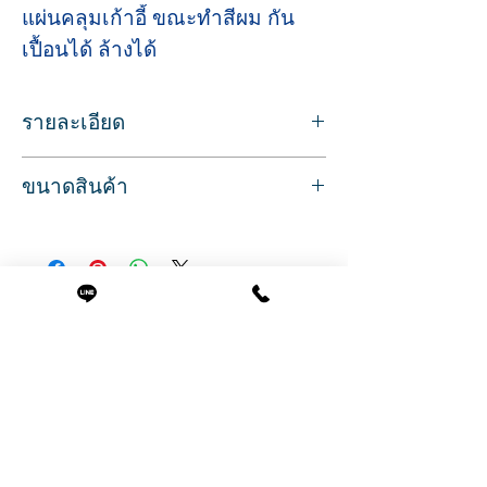
แผ่นคลุมเก้าอี้ ขณะทำสีผม กัน
เปื้อนได้ ล้างได้
รายละเอียด
ผ้ายางกันเปื้อนพนักเก้าอี้ ผ้าคลุมเก้าอี้มือ
ขนาดสินค้า
อาชีพ
เหมาะกับเก้าอี้ร้านทําผม ร้านเสริมสวยส่วน
ขนาด
ใหญ่
กว้าง 54 ซ.ม.
กันเปื้อนสีเคมี น้ำยาย้อมผม น้ำยาดัดผม
ยาว 68 ซ.ม.
หรืออื่นๆ
หนา 1 ซ.ม.
วัสดุหนัง PU เกรด A นุ่ม เช็ดทำความสะอาด
สินค้าที่น่าสนใจ
น้ำหนัก 0.568 กรัม
ง่าย
มีให้เลือก 4 สี สีดำ/ สีเทา /สีน้ำตาล /สีครีม