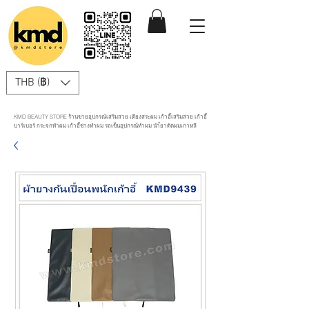
THB (฿)
KMD BEAUTY STORE ร้านขายอุปกรณ์เสริมสวย เตียงสระผม เก้าอี้เสริมสวย เก้าอี้
บาร์เบอร์ กระจกทำผม เก้าอี้ช่างทำผม รถเข็นอุปกรณ์ทำผม นำ้ยาดัดผมเกาหลี