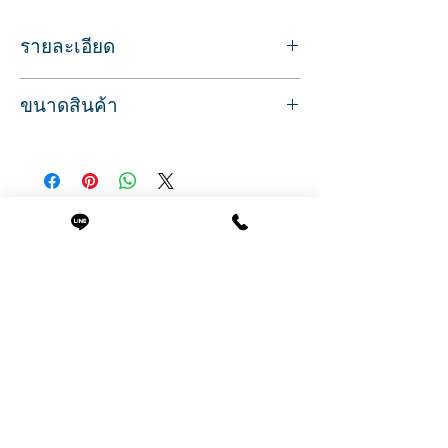
รายละเอียด
การเป๋าช่างเสริมสวย บาร์เบอร์ สีเทา ปรับ
ขนาดสินค้า
สายได้
ทรงเป้สะพายง่าย ตอบโจทย์การใช้งาน
ขนาด
ใส่อุปกรณ์ครบจบใน 1 ใบ มีหลายช่อง
กว้าง 40 ซ.ม.
พร้อมช่องด้านข้างสำหรับใส่กระป๋องขวดน้ำ
สูง 47 ซ.ม
สินค้าที่น่าสนใจ