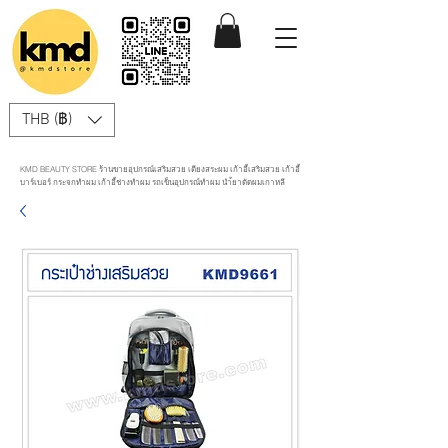
THB (฿)
KMD BEAUTY STORE ร้านขายอุปกรณ์เสริมสวย เตียงสระผม เก้าอี้เสริมสวย เก้าอี้
บาร์เบอร์ กระจกทำผม เก้าอี้ช่างทำผม รถเข็นอุปกรณ์ทำผม นำ้ยาดัดผมเกาหลี