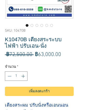
SKU: 10470B
K10470B เตียงสระระบบ
ไฟฟ้า ปรับเอน-นั่ง
ราคา
ราคา
 ฿72,500.00 
฿63,000.00
ปกติ
ขาย
จำนวน
*
ลด
เพิ่มลงตะกร้า
เตียงสระผม ปรับนั่งหรือเอนนอน