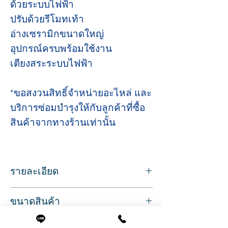
ด้วยระบบไฟฟ้า
ปรับด้วยรีโมทเท้า
อ่างเซรามิกขนาดใหญ่
อุปกรณ์ครบพร้อมใช้งาน
เตียงสระระบบไฟฟ้า
*ขอสงวนสิทธิ์จำหน่ายอะไหล่ และ
บริการซ่อมบำรุงให้กับลูกค้าที่ซื้อ
สินค้าจากทางร้านเท่านั้น
รายละเอียด
Sku/Article: 10470B
ขนาดสินค้า
สี: ดำ
วัสดุ: อ่างเซรามิก/ ฐานอ่างไฟเบอร์กลาส/
ที่นอนกว้าง 71 ซม.
หนัง PVC