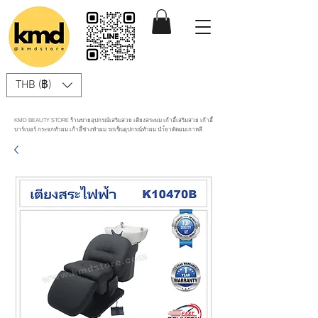
THB (฿)
KMD BEAUTY STORE ร้านขายอุปกรณ์เสริมสวย เตียงสระผม เก้าอี้เสริมสวย เก้าอี้
บาร์เบอร์ กระจกทำผม เก้าอี้ช่างทำผม รถเข็นอุปกรณ์ทำผม นำ้ยาดัดผมเกาหลี