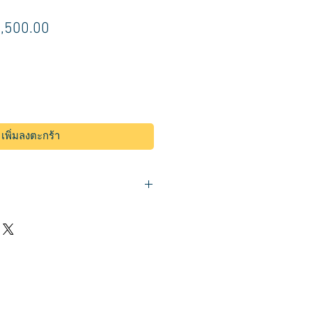
คา
ราคา
,500.00
ติ
ขาย
ลด
เพิ่มลงตะกร้า
นย์กลาง 58 ซม.