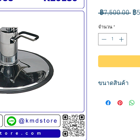
รา
 ฿7,500.00 
฿5
ปก
จำนวน
*
ขนาดสินค้า
ขนาดฐาน เส้นผ่านศู