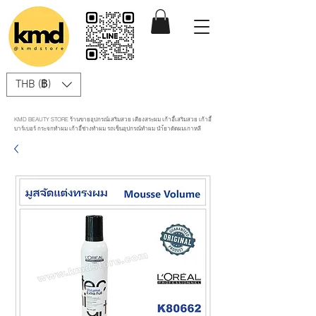
THB (฿)
KMD BEAUTY STORE ร้านขายอุปกรณ์เสริมสวย เตียงสระผม เก้าอี้เสริมสวย เก้าอี้
บาร์เบอร์ กระจกทำผม เก้าอี้ช่างทำผม รถเข็นอุปกรณ์ทำผม นำ้ยาดัดผมเกาหลี