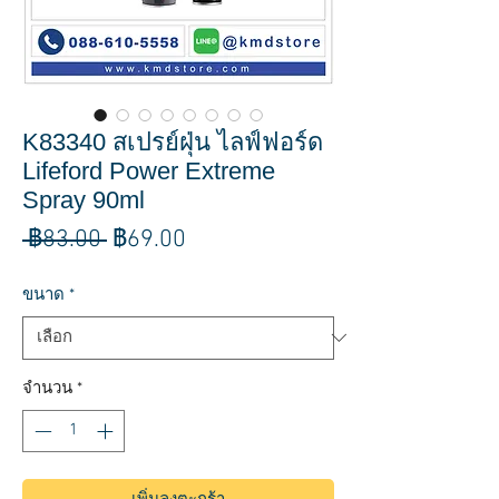
K83340 สเปรย์ฝุ่น ไลฟ์ฟอร์ด
Lifeford Power Extreme
Spray 90ml
ราคา
ราคา
 ฿83.00 
฿69.00
ปกติ
ขาย
ขนาด
*
ลด
จำนวน
*