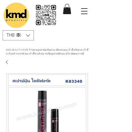
THB (฿)
KMD BEAUTY STORE ร้านขายอุปกรณ์เสริมสวย เตียงสระผม เก้าอี้เสริมสวย เก้าอี้
บาร์เบอร์ กระจกทำผม เก้าอี้ช่างทำผม รถเข็นอุปกรณ์ทำผม นำ้ยาดัดผมเกาหลี