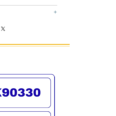
กสแตนเลส คุณภาพดี
ถนัดมือ ใช้งานง่าย