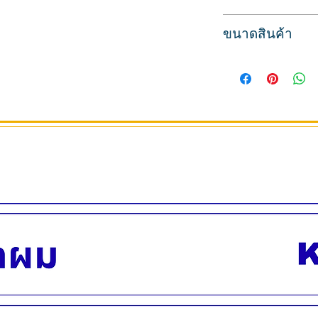
กรรไกรซอยผม
ขนาดสินค้า
สำหรับช่างผม ทำจา
แบบสวยเรียบง่าย จับ
ความยาว 6 นิ้ว