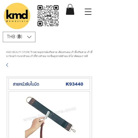
THB (฿)
KMD BEAUTY STORE ร้านขายอุปกรณ์เสริมสวย เตียงสระผม เก้าอี้เสริมสวย เก้าอี้
บาร์เบอร์ กระจกทำผม เก้าอี้ช่างทำผม รถเข็นอุปกรณ์ทำผม นำ้ยาดัดผมเกาหลี