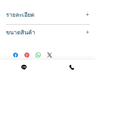
รายละเอียด
สายหนังลับใบมีด สายหนังตะไบลับใบมีด
ขนาดสินค้า
ใช้ได้ทั้ง 2 ด้าน ด้านผ้าใบ และด้านหนัง
ใช้สำหรับลับใบมีดโกน มีดตัดผม มีดกรีด
ยาว 51 ซม.
ยาง
กว้าง 6 ซม.
เหลาใบมีดให้มีความคม ไม่ทำให้ใบมีดบาง
น้ำหนัก 79 กรัม
สายหนังพกพาได้ สายสะพายมีแถบห้อย
มีตะขอเกี่ยวหูกางเกง เพื่อให้จับใช้งานง่าย
สินค้าที่น่าสนใจ
ช่วยยืดอายุการใช้งานของใบมีด