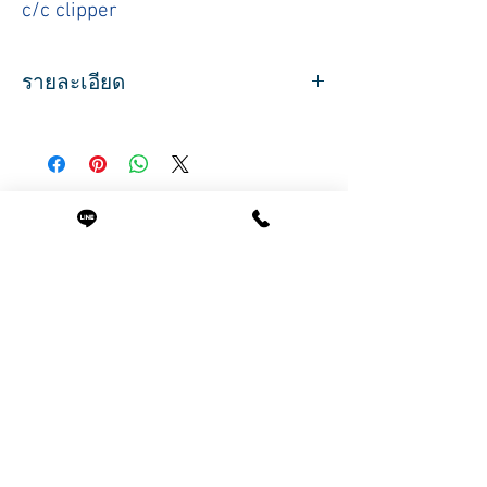
c/c clipper
รายละเอียด
แท่นชาร์ตปัตตาเลี่ยน Wahl
ด้านล่างมีแถบกันลื่น ช่วยกันลื่นหล่น
ตัวเครื่องสีดำ ขนาดกระทัดลัด
ใช้ได้กับปัตตาเลียน Wahl ทุกรุ่น
สินค้าที่น่าสนใจ
ยกเว้นรุ่น Detailer Li