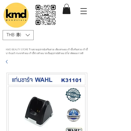
THB (฿)
KMD BEAUTY STORE ร้านขายอุปกรณ์เสริมสวย เตียงสระผม เก้าอี้เสริมสวย เก้าอี้
บาร์เบอร์ กระจกทำผม เก้าอี้ช่างทำผม รถเข็นอุปกรณ์ทำผม นำ้ยาดัดผมเกาหลี