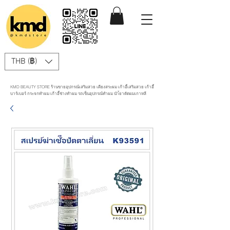
THB (฿)
KMD BEAUTY STORE ร้านขายอุปกรณ์เสริมสวย เตียงสระผม เก้าอี้เสริมสวย เก้าอี้
บาร์เบอร์ กระจกทำผม เก้าอี้ช่างทำผม รถเข็นอุปกรณ์ทำผม นำ้ยาดัดผมเกาหลี