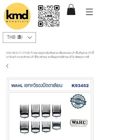
THB (฿)
KMD BEAUTY STORE ร้านขายอุปกรณ์เสริมสวย เตียงสระผม เก้าอี้เสริมสวย เก้าอี้
บาร์เบอร์ กระจกทำผม เก้าอี้ช่างทำผม รถเข็นอุปกรณ์ทำผม นำ้ยาดัดผมเกาหลี