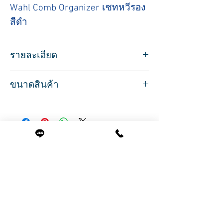
Wahl Comb Organizer เซทหวีรอง
สีดำ
รายละเอียด
หวีถอดเปลี่ยนปัตตาเลียน Wahl
ขนาดสินค้า
ฟันรองวอล ใช้ได้กับทุกรุ่น
วัสดุอย่างดี ทนทาน
ขนาด
แพค 8 ชิ้น 8 ขนาด มีกล่องใสใส่
1# 1/8in 3 mm
เซหวีรองปัตตาเลียน
2# 1/4in 6mm
3# 3/8in 10mm
สินค้าที่น่าสนใจ
4# 1/2in 13mm
5# 5/8in 16mm
6# 3/4in 19mm
7# 7/8in 22mm
8# 1in 25mm