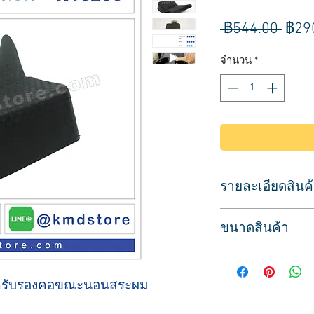
ราค
 ฿544.00 
฿29
ปกติ
จำนวน
*
รายละเอียดสินค
สำหรับใส่ขอบอ่าง
ขนาดสินค้า
ยางซิลิโคนชนิดหน
เพื่อรองคอและรองศ
ขนาด
ช่วยให้ลูกค้านอนสบ
กว้าง 17 ซม.
ป้องกันน้ำไหลซึม ไม่
หรับรองคอขณะนอนสระผม
ยาว 20 ซม.
ดูแลรักษาง่าย ไม่อั
สูง 7 ซม.