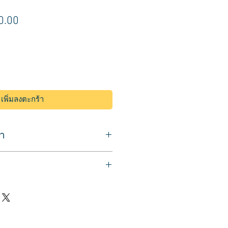
า
ราคา
0.00
ขาย
ลด
เพิ่มลงตะกร้า
้า
สระผม ขณะนอนสระผม
า แบบพร้อมหมอนรอง
ีรษะ ทำให้นอนสระผมได้นาน
าย ไม่ปวดคอ วัสดุคุณภาพ
ทำให้เปียกคอเสื้อ
บชื้น ทนทานมาก