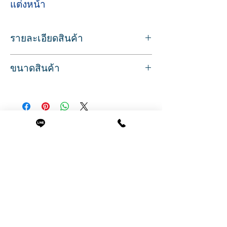
แต่งหน้า
รายละเอียดสินค้า
กระจกทำผม สำหรับส่องทำผม แต่งหน้า
ขนาดสินค้า
ขอบสีขาว ขอบสีดำ แบบติดผนัง สวยทัน
สมัย
ขนาด
มีลิ้นชักสำหรับเก็บของ หรือวางของได้
กว้าง 75 ซม.
ลึก 6 ซม.
สูง 187 ซม.
สินค้าที่น่าสนใจ
ภาพโฆษณาถ่ายจากสินค้าจริง
สินค้าพร้อมส่ง บริการจัดส่งทั่วประเทศ