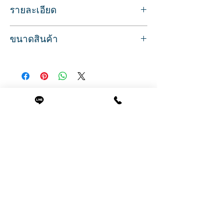
รายละเอียด
กระจกร้านทำผม แบบแขวนผนัง มีไฟ LED
ขนาดสินค้า
กระจกทำผม เหมาะสำหรับร้านตัดผม ทำผม
มีไฟซ่อน LED ส่องแล้วหน้าไบร์ท ช่วยเพิ่ม
ขนาด
มิติในร้าน
กว้าง 65 ซม.
แบบแขวนผนัง ประหยัดพื้นที่ สไตล์เรียบหรู
ลึก 4.5 ซม.
ดูดี
สูง 180 ซม.
สินค้าที่น่าสนใจ