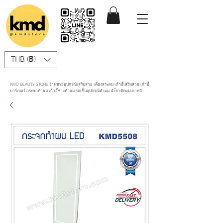
THB (฿)
KMD BEAUTY STORE ร้านขายอุปกรณ์เสริมสวย เตียงสระผม เก้าอี้เสริมสวย เก้าอี้
บาร์เบอร์ กระจกทำผม เก้าอี้ช่างทำผม รถเข็นอุปกรณ์ทำผม นำ้ยาดัดผมเกาหลี