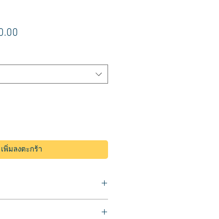
า
ราคา
0.00
ขาย
ลด
เพิ่มลงตะกร้า
Royal
มสีผมชนิดถาวร ยี่ห้อชวาร์สคอฟ