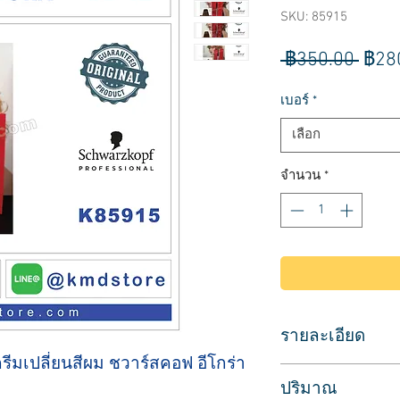
SKU: 85915
ราค
 ฿350.00 
฿28
ปกติ
เบอร์
*
เลือก
จำนวน
*
รายละเอียด
รีมเปลี่ยนสีผม ชวาร์สคอฟ อีโกร่า
Schwarzkopf Igora 
ปริมาณ
ผลิตภัณฑ์ประเภทย้อ