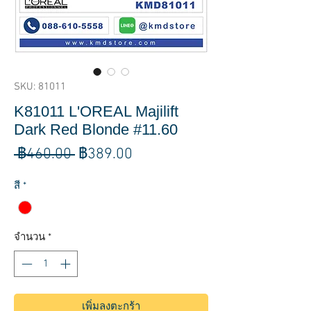
SKU: 81011
K81011 L'OREAL Majilift
Dark Red Blonde #11.60
ราคา
ราคา
 ฿460.00 
฿389.00
ปกติ
ขาย
สี
*
ลด
จำนวน
*
เพิ่มลงตะกร้า