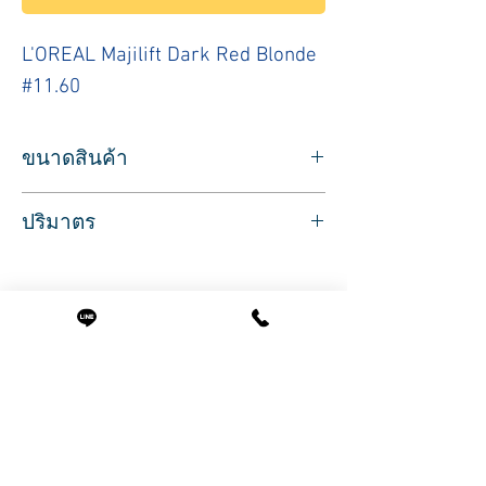
L'OREAL Majilift Dark Red Blonde
#11.60
ขนาดสินค้า
ผลิตภัณฑ์ประเภทย้อมสีผมชนิดถาวร
ยี่ห้อล
ปริมาตร
อรีอัล สำหรับมืออาชีพ
สีบลอนด์เข้มประกายแดง
ปริมาณสุทธิ 50 มล.
L'OREAL Majilift Dark Red Blonde #11.60
สินค้าพร้อมส่ง บริการจัดส่งทั่วประเทศ
สินค้าที่น่าสนใจ