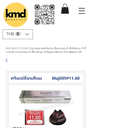
THB (฿)
KMD BEAUTY STORE ร้านขายอุปกรณ์เสริมสวย เตียงสระผม เก้าอี้เสริมสวย เก้าอี้
บาร์เบอร์ กระจกทำผม เก้าอี้ช่างทำผม รถเข็นอุปกรณ์ทำผม นำ้ยาดัดผมเกาหลี