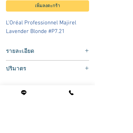
เพิ่มลงตะกร้า
L'Oréal Professionnel Majirel
Lavender Blonde #P7.21
รายละเอียด
ผลิตภัณฑ์ประเภทย้อมสีผมชนิดถาวร
ยี่ห้อล
ปริมาตร
อรีอัล สำหรับมืออาชีพ
สีบลอนด์ประกายม่วงเหลือบหม่น
ปริมาณสุทธิ 50 มล.
L'Oréal Professionnel Majirel Lavender
Blonde #P7.21
สินค้าที่น่าสนใจ