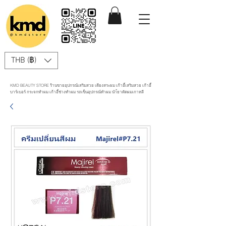
THB (฿)
KMD BEAUTY STORE ร้านขายอุปกรณ์เสริมสวย เตียงสระผม เก้าอี้เสริมสวย เก้าอี้
บาร์เบอร์ กระจกทำผม เก้าอี้ช่างทำผม รถเข็นอุปกรณ์ทำผม นำ้ยาดัดผมเกาหลี