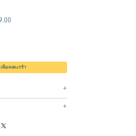
า
ราคา
9.00
ขาย
ลด
เพิ่มลงตะกร้า
สีผมชนิดถาวร ยี่ห้อลอรีอัล
el MAJICOVER / Dack Blonde #6