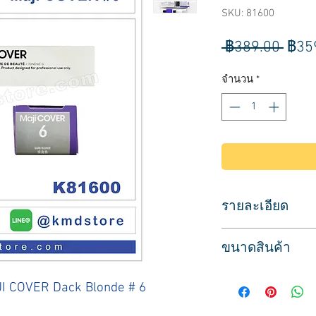
SKU: 81600
ราค
 ฿389.00 
฿35
ปกติ
จำนวน
*
รายละเอียด
ผลิตภัณฑ์ประเภทย้อม
ขนาดสินค้า
สำหรับมืออาชีพ
สีบลอนด์เข้ม
ปริมาณสุทธิ 50 มล.
L'0real Professionn
AJI COVER Dack Blonde # 6