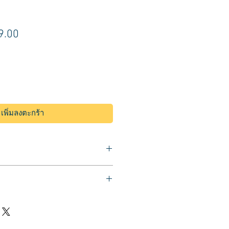
า
ราคา
9.00
ขาย
ลด
เพิ่มลงตะกร้า
สีผมชนิดถาวร ยี่ห้อลอรีอัล
/Brown #4