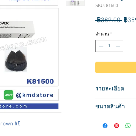
SKU: 81500
ราค
 ฿389.00 
฿35
ปกติ
จำนวน
*
รายละเอียด
ผลิตภัณฑ์ประเภทย้อม
ขนาดสินค้า
สำหรับมืออาชีพ
สีน้ำตาลอ่อน
ปริมาณสุทธิ 50 มล.
L'OREAL MAJICOVER 
Brown #5